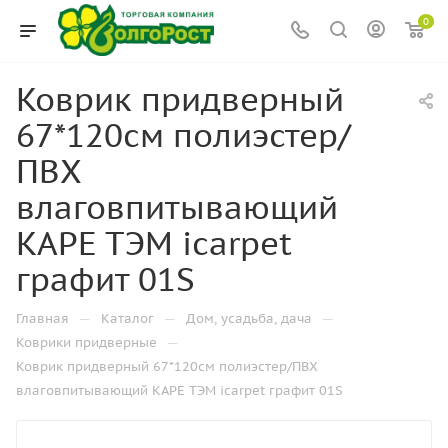
0
Коврик придверный
67*120см полиэстер/
ПВХ
влаговпитывающий
КАРЕ ТЭМ icarpet
графит 01S
—
—
—
Главная
Каталог
Дом, усадьба, дача
—
Коврики придверные
Коврик придверный 67*120см полиэстер/ПВХ
влаговпитывающий КАРЕ ТЭМ icarpet графит 01S