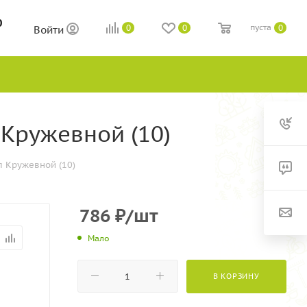
0
пуста
0
0
0
Войти
Кружевной (10)
 Кружевной (10)
786
₽
/шт
Мало
В КОРЗИНУ