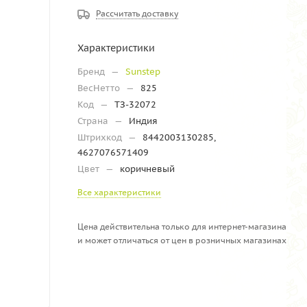
Рассчитать доставку
Характеристики
Бренд
—
Sunstep
ВесНетто
—
825
Код
—
ТЗ-32072
Страна
—
Индия
Штрихкод
—
8442003130285,
4627076571409
Цвет
—
коричневый
Все характеристики
Цена действительна только для интернет-магазина
и может отличаться от цен в розничных магазинах