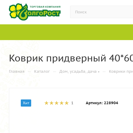
Коврик придверный 40*60
—
—
—
Главная
Каталог
Дом, усадьба, дача
Коврики пр
Артикул:
228904
Хит
1