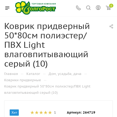
0
Коврик придверный
50*80см полиэстер/
ПВХ Light
влаговпитывающий
серый (10)
—
—
—
Главная
Каталог
Дом, усадьба, дача
—
Коврики придверные
Коврик придверный 50*80см полиэстер/ПВХ Light
влаговпитывающий серый (10)
Артикул:
264719
Хит
1