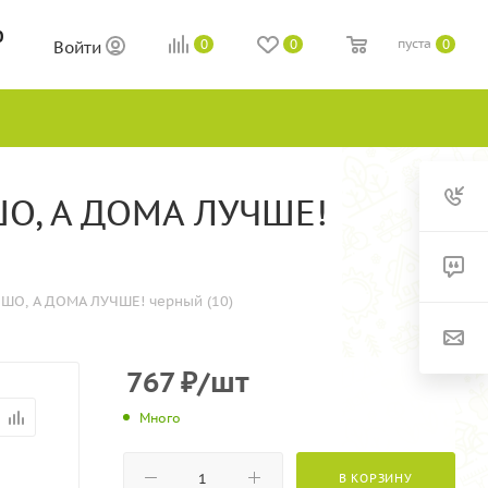
0
пуста
0
0
0
Войти
ШО, А ДОМА ЛУЧШЕ!
ШО, А ДОМА ЛУЧШЕ! черный (10)
767
₽
/шт
Много
В КОРЗИНУ