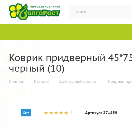
Коврик придверный 45*7
черный (10)
—
—
—
Главная
Каталог
Дом, усадьба, дача
Коврики пр
Артикул:
271839
Хит
1