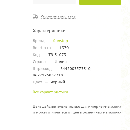
Рассчитать доставку
Характеристики
Бренд
—
Sunstep
ВесНетто
—
1370
Код
—
ТЗ-31073
Страна
—
Индия
Штрихкод
—
8442003573310,
4627125857218
Цвет
—
черный
Все характеристики
Цена действительна только для интернет-магазина
и может отличаться от цен в розничных магазинах