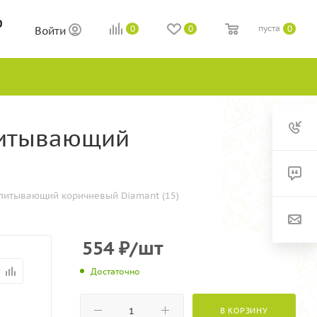
0
пуста
0
0
0
Войти
питывающий
питывающий коричневый Diamant (15)
554
₽
/шт
Достаточно
В КОРЗИНУ