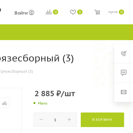
0
пуста
0
0
0
Войти
рязесборный (3)
грязесборный (3)
2 885
₽
/шт
Мало
В КОРЗИНУ