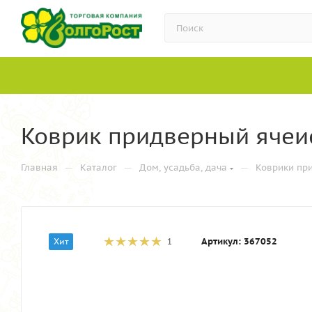
Коврик придверный ячеис
—
—
—
Главная
Каталог
Дом, усадьба, дача
Коврики пр
Артикул:
367052
Хит
1