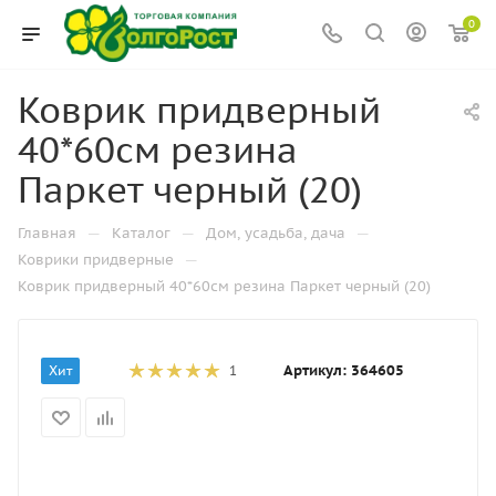
0
Коврик придверный
40*60см резина
Паркет черный (20)
—
—
—
Главная
Каталог
Дом, усадьба, дача
—
Коврики придверные
Коврик придверный 40*60см резина Паркет черный (20)
Артикул:
364605
Хит
1