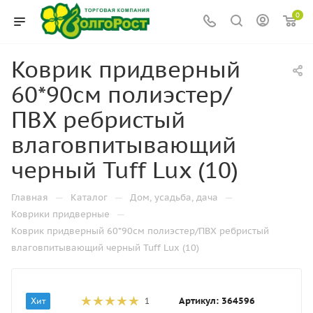
0
Коврик придверный
60*90см полиэстер/
ПВХ ребристый
влаговпитывающий
черный Tuff Lux (10)
—
—
—
Главная
Каталог
Дом, усадьба, дача
—
Коврики придверные
Коврик придверный 60*90см полиэстер/ПВХ ребристый
влаговпитывающий черный Tuff Lux (10)
Артикул:
364596
Хит
1