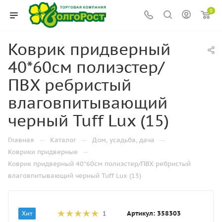
0
Коврик придверный
40*60см полиэстер/
ПВХ ребристый
влаговпитывающий
черный Tuff Lux (15)
—
—
—
Главная
Каталог
Дом, усадьба, дача
—
Коврики придверные
Коврик придверный 40*60см полиэстер/ПВХ ребристый
влаговпитывающий черный Tuff Lux (15)
Артикул:
358303
Хит
1