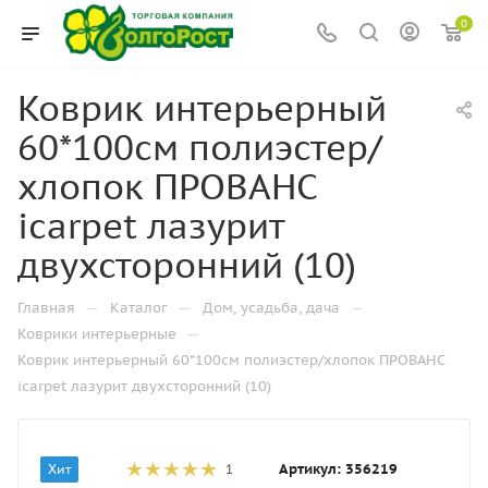
0
Коврик интерьерный
60*100см полиэстер/
хлопок ПРОВАНС
icarpet лазурит
двухсторонний (10)
—
—
—
Главная
Каталог
Дом, усадьба, дача
—
Коврики интерьерные
Коврик интерьерный 60*100см полиэстер/хлопок ПРОВАНС
icarpet лазурит двухсторонний (10)
Артикул:
356219
Хит
1