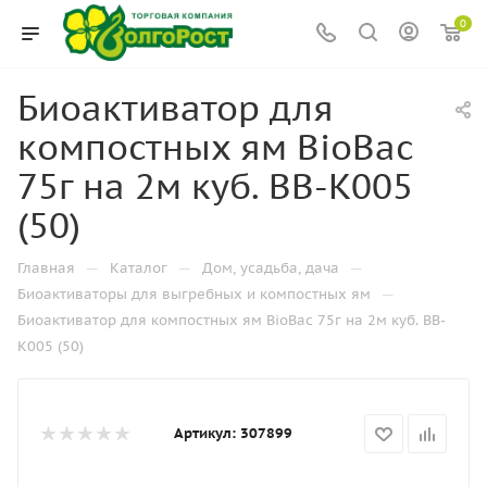
0
Биоактиватор для
компостных ям BioBac
75г на 2м куб. BB-K005
(50)
—
—
—
Главная
Каталог
Дом, усадьба, дача
—
Биоактиваторы для выгребных и компостных ям
Биоактиватор для компостных ям BioBac 75г на 2м куб. BB-
K005 (50)
Артикул:
307899