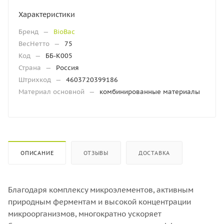
Характеристики
Бренд
—
BioBac
ВесНетто
—
75
Код
—
ББ-К005
Страна
—
Россия
Штрихкод
—
4603720399186
Материал основной
—
комбинированные материалы
ОПИСАНИЕ
ОТЗЫВЫ
ДОСТАВКА
Благодаря комплексу микроэлементов, активным
природным ферментам и высокой концентрации
микроорганизмов, многократно ускоряет