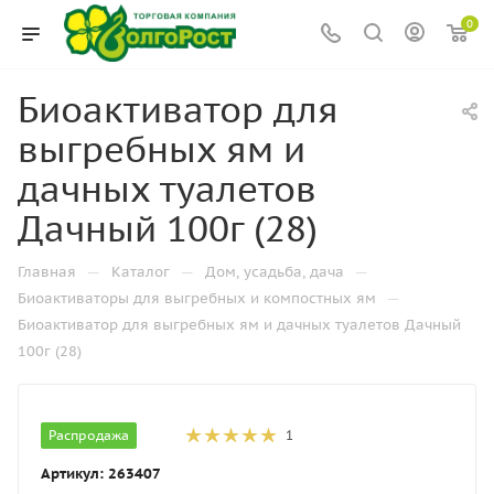
0
Биоактиватор для
выгребных ям и
дачных туалетов
Дачный 100г (28)
—
—
—
Главная
Каталог
Дом, усадьба, дача
—
Биоактиваторы для выгребных и компостных ям
Биоактиватор для выгребных ям и дачных туалетов Дачный
100г (28)
Распродажа
1
Артикул:
263407