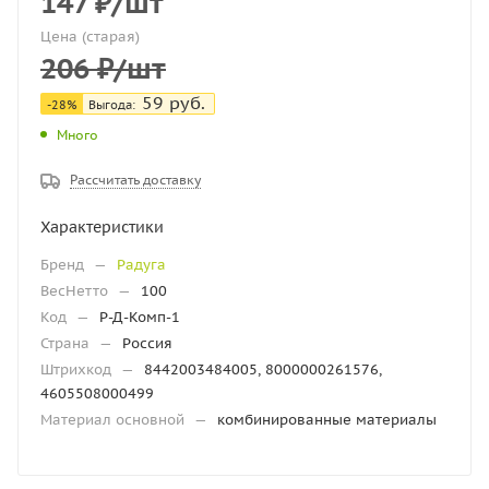
147
₽
/шт
Цена (старая)
206
₽
/шт
59
руб.
-28%
Выгода:
Много
Рассчитать доставку
Характеристики
Бренд
—
Радуга
ВесНетто
—
100
Код
—
Р-Д-Комп-1
Страна
—
Россия
Штрихкод
—
8442003484005, 8000000261576,
4605508000499
Материал основной
—
комбинированные материалы