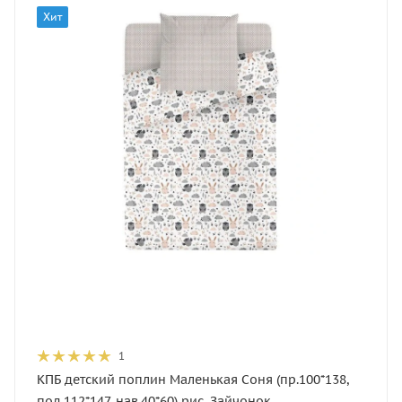
Хит
1
КПБ детский поплин Маленькая Соня (пр.100*138,
под.112*147, нав.40*60) рис. Зайчонок