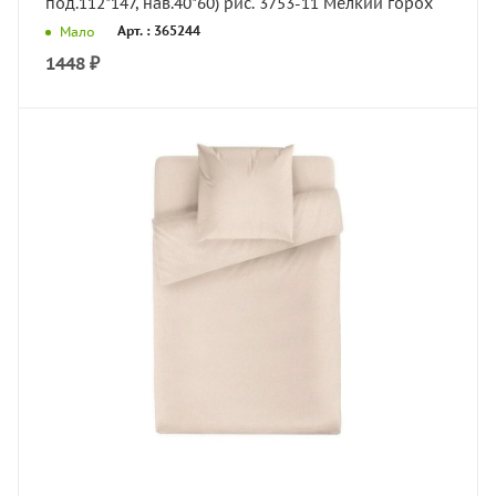
под.112*147, нав.40*60) рис. 3753-11 Мелкий горох
Арт. : 365244
Мало
1448
₽